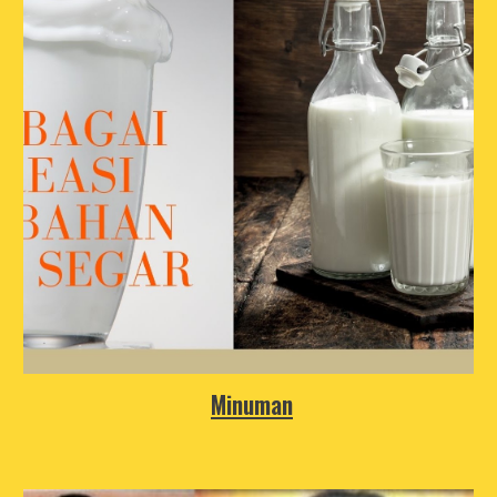
Minuman