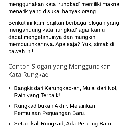
menggunakan kata 'rungkad' memiliki makna
menarik yang disukai banyak orang.
Berikut ini kami sajikan berbagai slogan yang
mengandung kata 'rungkad' agar kamu
dapat mengetahuinya dan mungkin
membutuhkannya. Apa saja? Yuk, simak di
bawah ini!
Contoh Slogan yang Menggunakan
Kata Rungkad
Bangkit dari Kerungkad-an, Mulai dari Nol,
Raih yang Terbaik!
Rungkad bukan Akhir, Melainkan
Permulaan Perjuangan Baru.
Setiap kali Rungkad, Ada Peluang Baru