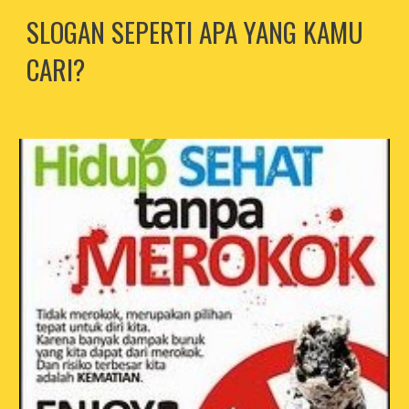
SLOGAN SEPERTI APA YANG KAMU
CARI?