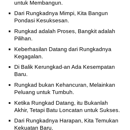
untuk Membangun.
Dari Rungkadnya Mimpi, Kita Bangun
Pondasi Kesuksesan.
Rungkad adalah Proses, Bangkit adalah
Pilihan.
Keberhasilan Datang dari Rungkadnya
Kegagalan.
Di Balik Kerungkad-an Ada Kesempatan
Baru.
Rungkad bukan Kehancuran, Melainkan
Peluang untuk Tumbuh.
Ketika Rungkad Datang, itu Bukanlah
Akhir, Tetapi Batu Loncatan untuk Sukses.
Dari Rungkadnya Harapan, Kita Temukan
Kekuatan Baru.