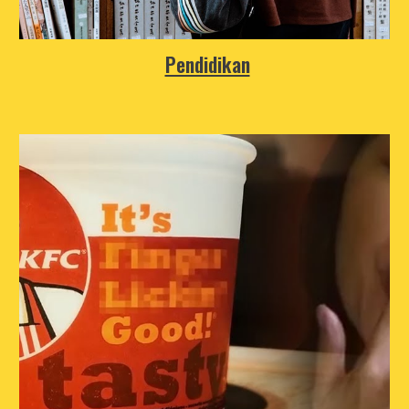
Pendidikan